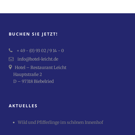
BUCHEN SIE JETZT!
+ 49 - (0) 93 02 / 9 14 - 0
info@hotel-leicht.de
Hotel – Restaurant Leicht
Hauptstraße 2
D – 97318 Biebelried
AKTUELLES
Wild und Pfifferlinge im schönen Innenhof