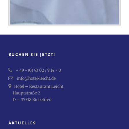
BUCHEN SIE JETZT!
+ 49 - (0) 93 02 / 9 14 - 0
info@hotel-leicht.de
Hotel – Restaurant Leicht
Hauptstraße 2
D – 97318 Biebelried
AKTUELLES