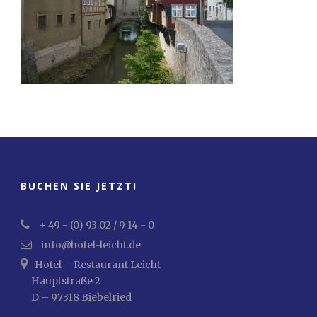
BUCHEN SIE JETZT!
+ 49 - (0) 93 02 / 9 14 - 0
info@hotel-leicht.de
Hotel – Restaurant Leicht
Hauptstraße 2
D – 97318 Biebelried