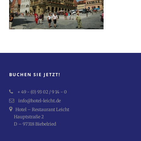
BUCHEN SIE JETZT!
+ 49 - (0) 93 02 / 9 14 - 0
info@hotel-leicht.de
Hotel – Restaurant Leicht
Hauptstraße 2
D – 97318 Biebelried