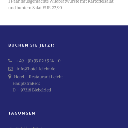
1 Paar hausgemachte Wildbratwürste mit Kartoffelsalat
und buntem Salat EUR 22,90
BUCHEN SIE JETZT!
+ 49 - (0) 93 02 / 9 14 - 0
info@hotel-leicht.de
Hotel – Restaurant Leicht
Hauptstraße 2
D – 97318 Biebelried
TAGUNGEN