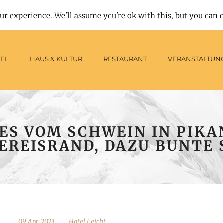
: 0 - 24 Uhr
|
Tisch reservieren
|
Tel: + 49 - (0) 93 02 / 9 14 - 0
ur experience. We'll assume you're ok with this, but you can o
EL
HAUS & KULTUR
RESTAURANT
VERANSTALTUN
ES VOM SCHWEIN IN PIKA
EREISRAND, DAZU BUNTE 
09 Apr. 2023
Hotel Leicht