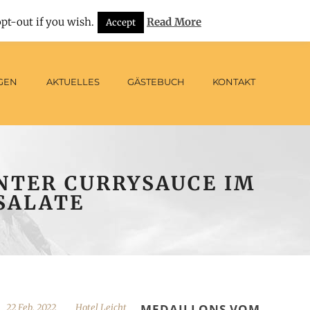
|
E-Mail: info@hotel-leicht.de
Deutsch
pt-out if you wish.
Read More
Accept
GEN
AKTUELLES
GÄSTEBUCH
KONTAKT
NTER CURRYSAUCE IM
SALATE
MEDAILLONS VOM
22 Feb. 2022
Hotel Leicht