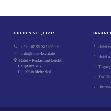
BUCHEN SIE JETZT!
TAGUNG
Hotel b
+ 49 - (0) 93 02 / 9 14 - 0
info@hotel-leicht.de
Hotel 
Hotel – Restaurant Leicht
Hauptstraße 2
Tagung
D – 97318 Biebelried
TAGUN
Überna