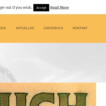
|
E-Mail: info@hotel-leicht.de
Deutsch
pt-out if you wish.
Read More
Accept
GEN
AKTUELLES
GÄSTEBUCH
KONTAKT