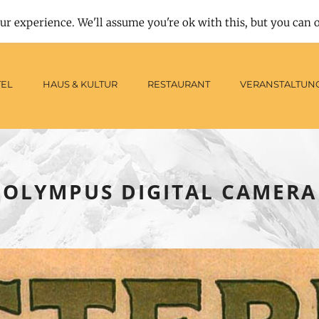
: 0 - 24 Uhr
|
Tisch reservieren
|
Tel: + 49 - (0) 93 02 / 9 14 - 0
ur experience. We'll assume you're ok with this, but you can o
EL
HAUS & KULTUR
RESTAURANT
VERANSTALTUN
OLYMPUS DIGITAL CAMERA