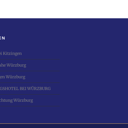
EN
ei Kitzingen
nahe Würzburg
en Würzburg
GSHOTEL BEI WÜRZBURG
chtung Würzburg